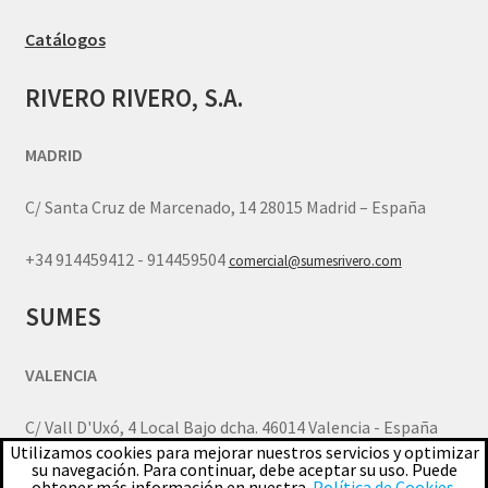
Catálogos
RIVERO RIVERO, S.A.
MADRID
C/ Santa Cruz de Marcenado, 14 28015 Madrid – España
+34 914459412 - 914459504
comercial@sumesrivero.com
SUMES
VALENCIA
C/ Vall D'Uxó, 4 Local Bajo dcha. 46014 Valencia - España
Utilizamos cookies para mejorar nuestros servicios y optimizar
su navegación. Para continuar, debe aceptar su uso. Puede
+34 963770805
comercial.valencia@sumesrivero.com
obtener más información en nuestra
Política de Cookies
.