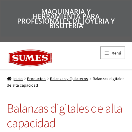
MAQUINARIA Y
HERRAMIENTA PARA
PROFESIONALES DE JOYERIA Y
BISUTERIA
Menú
Productos
Inicio
Productos
Balanzas y Quilateros
Balanzas digitales
de alta capacidad
Inicio
Balanzas digitales de alta
Catálogos
capacidad
Empresa