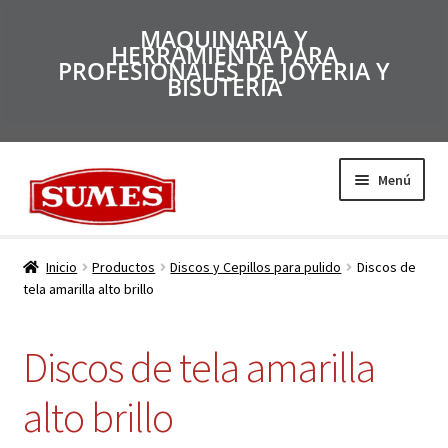
MAQUINARIA Y
HERRAMIENTA PARA
PROFESIONALES DE JOYERIA Y
BISUTERIA
Menú
Productos
Inicio
Productos
Discos y Cepillos para pulido
Discos de
tela amarilla alto brillo
Inicio
Discos de tela amarilla
Catálogos
alto brillo
Empresa