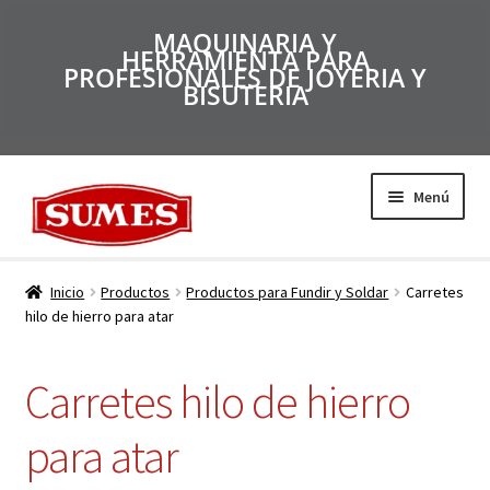
MAQUINARIA Y
HERRAMIENTA PARA
PROFESIONALES DE JOYERIA Y
BISUTERIA
Menú
Productos
Inicio
Productos
Productos para Fundir y Soldar
Carretes
hilo de hierro para atar
Inicio
Carretes hilo de hierro
Catálogos
para atar
Empresa