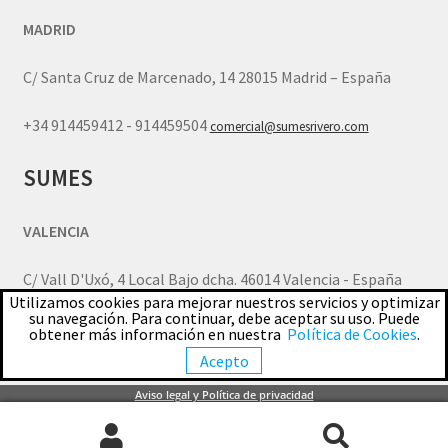
MADRID
C/ Santa Cruz de Marcenado, 14 28015 Madrid – España
+34 914459412 - 914459504
comercial@sumesrivero.com
SUMES
VALENCIA
C/ Vall D'Uxó, 4 Local Bajo dcha. 46014 Valencia - España
Utilizamos cookies para mejorar nuestros servicios y optimizar
su navegación. Para continuar, debe aceptar su uso. Puede
+34 963770805
comercial.valencia@sumesrivero.com
obtener más información en nuestra
Política de Cookies
.
Acepto
© SUMES - MAQUINARIA Y HERRAMIENTA JOYERIA 2026
Aviso legal y Política de privacidad
Política de privacidad
Creado con Storefront y
WooCommerce
.