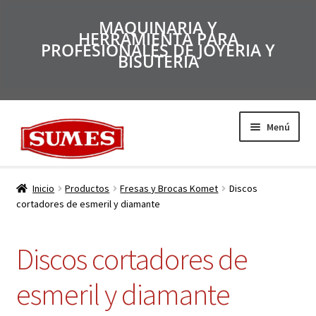
MAQUINARIA Y
HERRAMIENTA PARA
PROFESIONALES DE JOYERIA Y
BISUTERIA
Menú
Productos
Inicio
Productos
Fresas y Brocas Komet
Discos
cortadores de esmeril y diamante
Inicio
Discos cortadores de
Catálogos
esmeril y diamante
Empresa