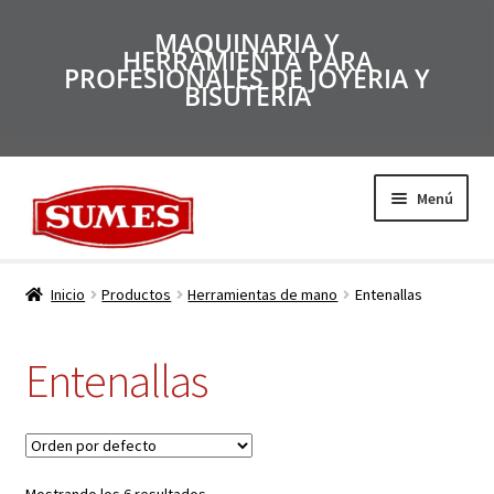
MAQUINARIA Y
HERRAMIENTA PARA
PROFESIONALES DE JOYERIA Y
BISUTERIA
Menú
Productos
Inicio
Productos
Herramientas de mano
Entenallas
Inicio
Entenallas
Catálogos
Empresa