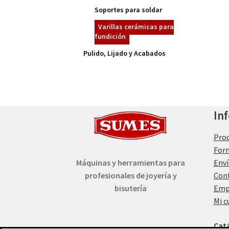
Soportes para soldar
Varillas cerámicas para
fundición
Pulido, Lijado y Acabados
In
Pro
For
Máquinas y herramientas para
Enví
profesionales de joyería y
Con
bisutería
Emp
Mi c
Cat