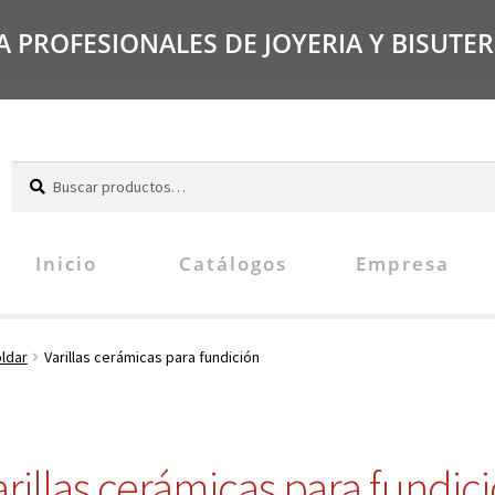
PROFESIONALES DE JOYERIA Y BISUTER
B
u
s
c
Inicio
Catálogos
Empresa
a
r
oldar
Varillas cerámicas para fundición
arillas cerámicas para fundic