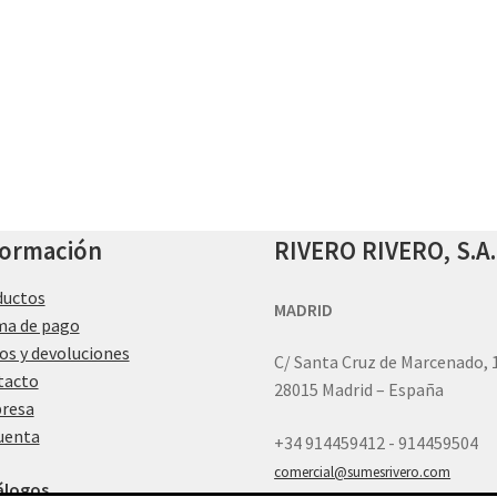
formación
RIVERO RIVERO, S.A.
ductos
MADRID
ma de pago
os y devoluciones
C/ Santa Cruz de Marcenado, 
tacto
28015 Madrid – España
resa
uenta
+34 914459412 - 914459504
comercial@sumesrivero.com
álogos