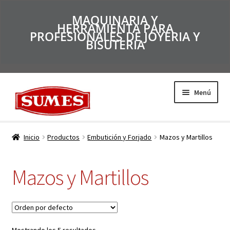
MAQUINARIA Y
HERRAMIENTA PARA
PROFESIONALES DE JOYERIA Y
BISUTERIA
Menú
Productos
Inicio
Productos
Embutición y Forjado
Mazos y Martillos
Inicio
Mazos y Martillos
Catálogos
Empresa