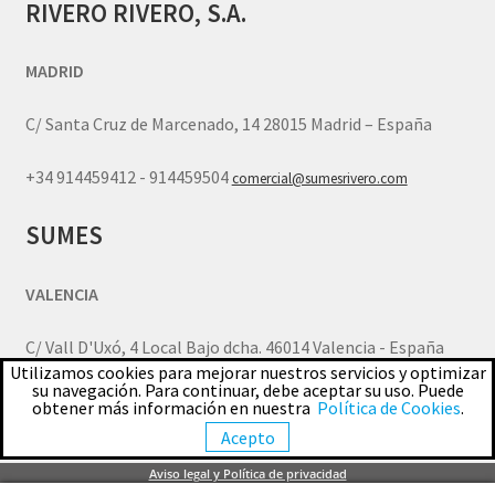
RIVERO RIVERO, S.A.
MADRID
C/ Santa Cruz de Marcenado, 14 28015 Madrid – España
+34 914459412 - 914459504
comercial@sumesrivero.com
SUMES
VALENCIA
C/ Vall D'Uxó, 4 Local Bajo dcha. 46014 Valencia - España
Utilizamos cookies para mejorar nuestros servicios y optimizar
su navegación. Para continuar, debe aceptar su uso. Puede
+34 963770805
comercial.valencia@sumesrivero.com
obtener más información en nuestra
Política de Cookies
.
Acepto
© SUMES - MAQUINARIA Y HERRAMIENTA JOYERIA 2026
Aviso legal y Política de privacidad