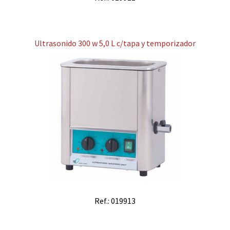
Ultrasonido 300 w 5,0 L c/tapa y temporizador
Ref.: 019913