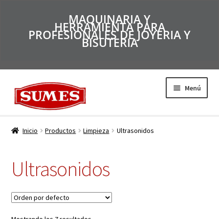
MAQUINARIA Y
HERRAMIENTA PARA
PROFESIONALES DE JOYERIA Y
BISUTERIA
Menú
Productos
Inicio
Productos
Limpieza
Ultrasonidos
Inicio
Ultrasonidos
Catálogos
Empresa