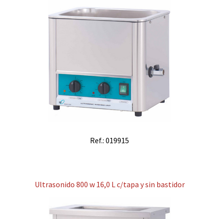
Ref.: 019915
Ultrasonido 800 w 16,0 L c/tapa y sin bastidor