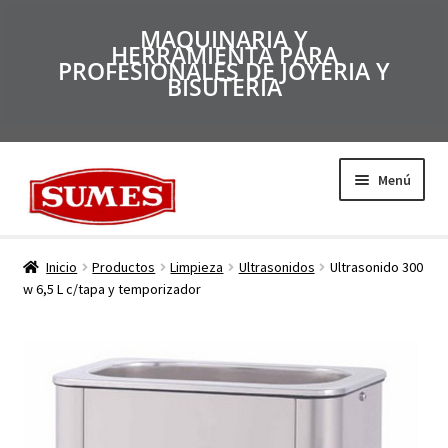
MAQUINARIA Y
HERRAMIENTA PARA
PROFESIONALES DE JOYERIA Y
BISUTERIA
Menú
Productos
Inicio
Productos
Limpieza
Ultrasonidos
Ultrasonido 300
w 6,5 L c/tapa y temporizador
Inicio
Catálogos
Empresa