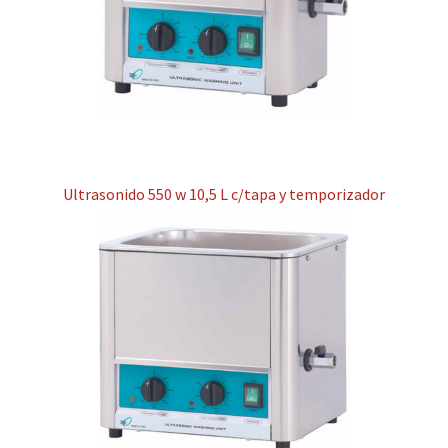
Ultrasonido 550 w 10,5 L c/tapa y temporizador