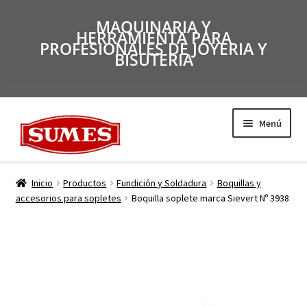
MAQUINARIA Y
HERRAMIENTA PARA
PROFESIONALES DE JOYERIA Y
BISUTERIA
Menú
Productos
Inicio
Productos
Fundición y Soldadura
Boquillas y
accesorios para sopletes
Boquilla soplete marca Sievert Nº 3938
Inicio
Catálogos
Empresa