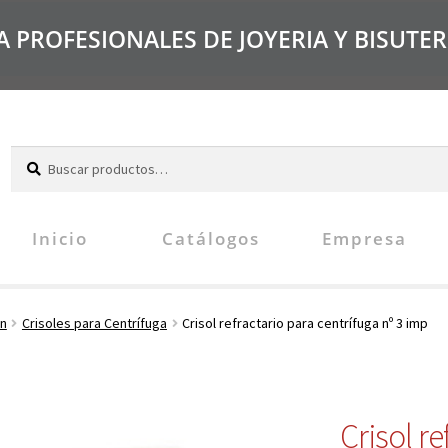
PROFESIONALES DE JOYERIA Y BISUTER
B
u
s
c
Inicio
Catálogos
Empresa
a
r
ón
Crisoles para Centrífuga
Crisol refractario para centrífuga nº 3 imp
Crisol re