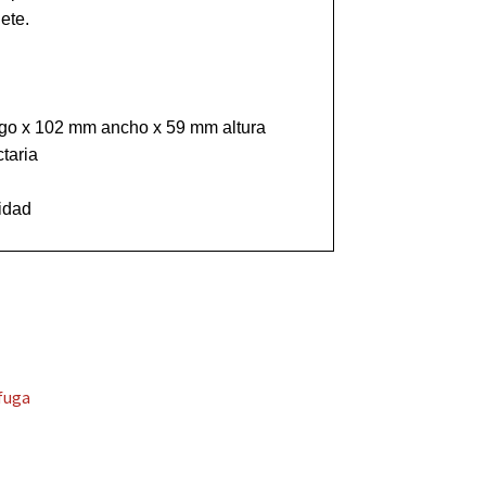
ete.

go x 102 mm ancho x 59 mm altura

taria

ífuga