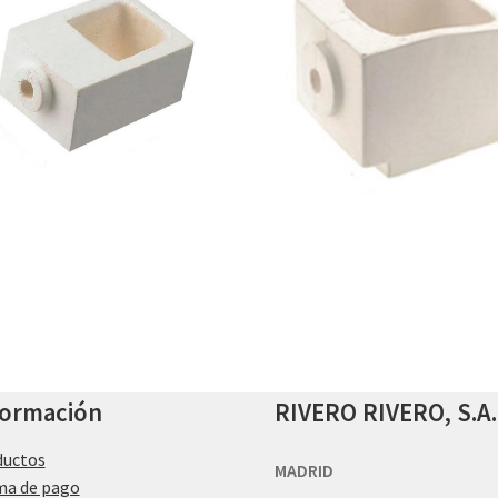
formación
RIVERO RIVERO, S.A.
ductos
MADRID
ma de pago