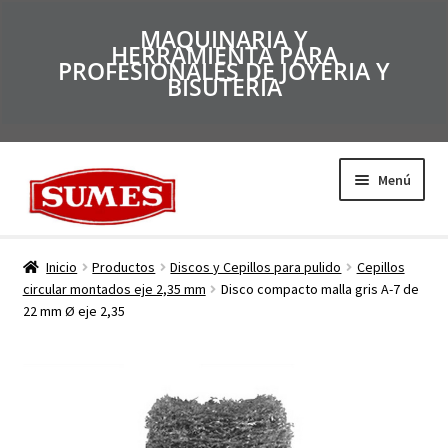
MAQUINARIA Y
HERRAMIENTA PARA
PROFESIONALES DE JOYERIA Y
BISUTERIA
Menú
Productos
Inicio
Productos
Discos y Cepillos para pulido
Cepillos
circular montados eje 2,35 mm
Disco compacto malla gris A-7 de
22 mm Ø eje 2,35
Inicio
Catálogos
Empresa