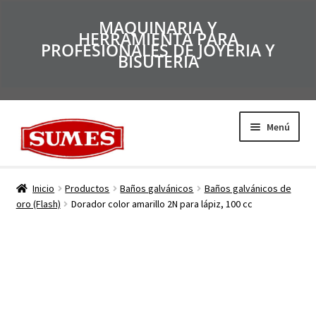
MAQUINARIA Y
HERRAMIENTA PARA
PROFESIONALES DE JOYERIA Y
BISUTERIA
Menú
Productos
Inicio
Productos
Baños galvánicos
Baños galvánicos de
oro (Flash)
Dorador color amarillo 2N para lápiz, 100 cc
Inicio
Catálogos
Empresa