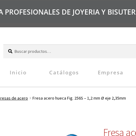
PROFESIONALES DE JOYERIA Y BISUTER
B
u
s
c
Inicio
Catálogos
Empresa
a
r
Fresas de acero
Fresa acero hueca Fig. 256S – 1,2 mm Ø eje 2,35mm
Fresa ac