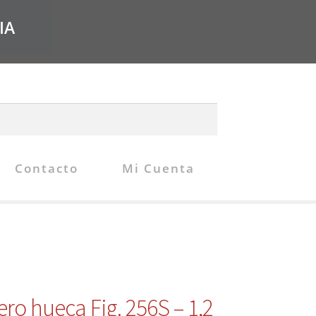
IA
Contacto
Mi Cuenta
ero hueca Fig. 256S – 1,2