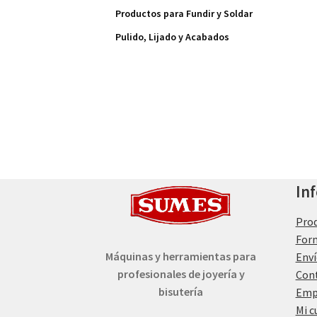
Productos para Fundir y Soldar
Pulido, Lijado y Acabados
In
Pro
For
Máquinas y herramientas para
Enví
profesionales de joyería y
Con
bisutería
Emp
Mi c