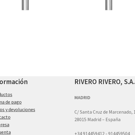
formación
RIVERO RIVERO, S.A.
ductos
MADRID
ma de pago
os y devoluciones
C/ Santa Cruz de Marcenado, 
tacto
28015 Madrid – España
resa
uenta
+34 914459412 - 914459504