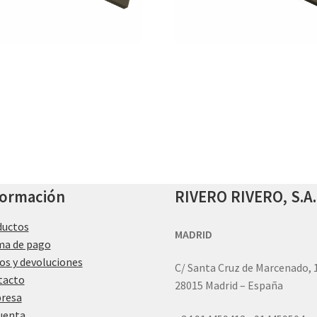
formación
RIVERO RIVERO, S.A.
ductos
MADRID
ma de pago
os y devoluciones
C/ Santa Cruz de Marcenado, 
tacto
28015 Madrid – España
resa
uenta