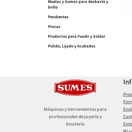
Muelas y Gomas para desbaste y
brillo
Pendientes
Pinzas
Productos para Fundir y Soldar
Pulido, Lijado y Acabados
In
Pro
For
Máquinas y herramientas para
Enví
profesionales de joyería y
Con
bisutería
Emp
Mi c