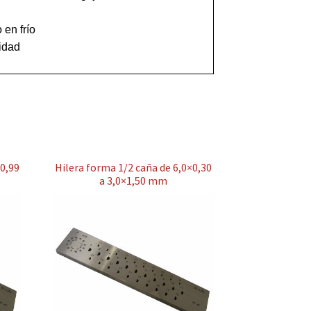
 en frío

×0,99
Hilera forma 1/2 caña de 6,0×0,30
a 3,0×1,50 mm