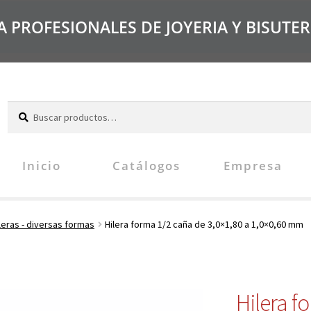
PROFESIONALES DE JOYERIA Y BISUTER
B
u
s
c
Inicio
Catálogos
Empresa
a
r
leras - diversas formas
Hilera forma 1/2 caña de 3,0×1,80 a 1,0×0,60 mm
Hilera f