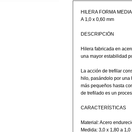
HILERA FORMA MEDIA C
A 1,0 x 0,60 mm 

DESCRIPCIÓN

Hilera fabricada en acer
una mayor estabilidad po
La acción de trefilar con
hilo, pasándolo por una
más pequeños hasta cons
de trefilado es un proceso
CARACTERÍSTICAS

Material: Acero endureci
Medida: 3,0 x 1,80 a 1,0