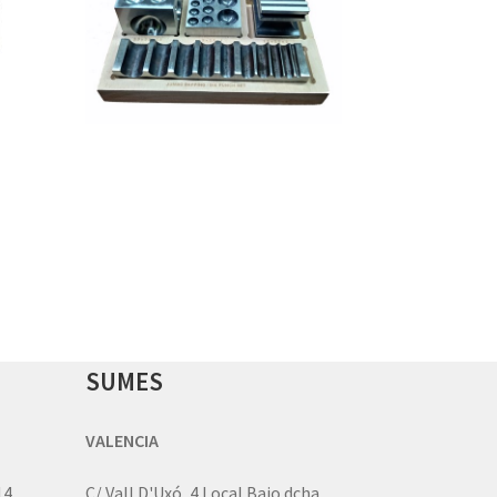
SUMES
VALENCIA
14
C/ Vall D'Uxó, 4 Local Bajo dcha.