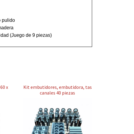
 pulido

adera

60 x
Kit embutidores, embutidora, tas
canales 40 piezas