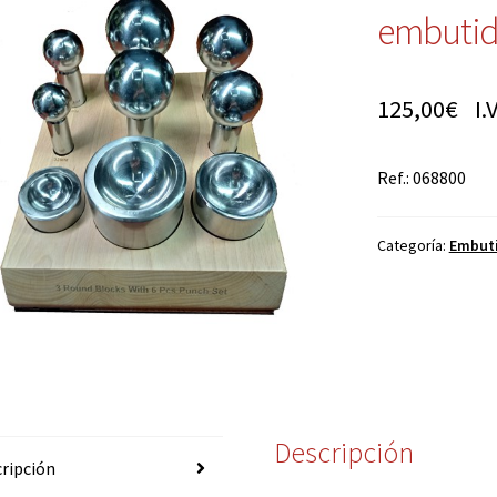
embutid
125,00
€
I.V
Ref.: 068800
Categoría:
Embuti
Descripción
ripción