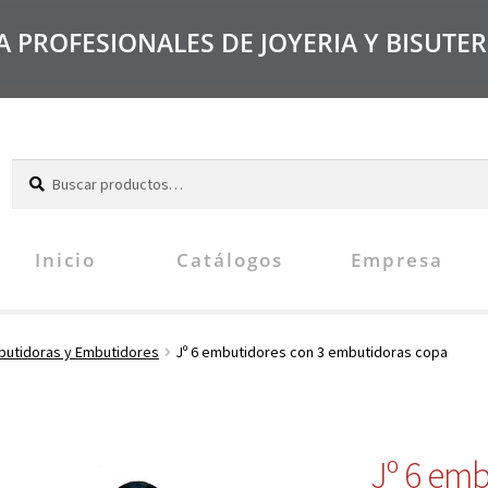
PROFESIONALES DE JOYERIA Y BISUTER
B
u
s
c
Inicio
Catálogos
Empresa
a
r
utidoras y Embutidores
Jº 6 embutidores con 3 embutidoras copa
Jº 6 emb