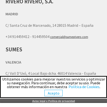
RIVERO RIVERO, S.A.
MADRID
C/ Santa Cruz de Marcenado, 14 28015 Madrid – España
+34 914459412 - 914459504
comercial@sumesrivero.com
SUMES
VALENCIA
C/ Vall D'Uxó, 4 Local Bajo dcha. 46014 Valencia - España
Utilizamos cookies para mejorar nuestros servicios y optimizar
su navegación. Para continuar, debe aceptar su uso. Puede
+34 963770805
comercial.valencia@sumesrivero.com
obtener más información en nuestra
Política de Cookies
.
Acepto
© SUMES - MAQUINARIA Y HERRAMIENTA JOYERIA 2026
Aviso legal y Política de privacidad