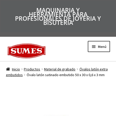
MAQUINARIA Y
HERRAMIENTA PARA
PROFESIONALES DE JOYERIA Y
BISUTERIA
Menú
Productos
Inicio
Productos
Material de grabado
Óvalos latón extra
embutidos
Óvalo latón satinado embutido 50 x 30 x 0,6 x 3 mm
Inicio
Catálogos
Empresa