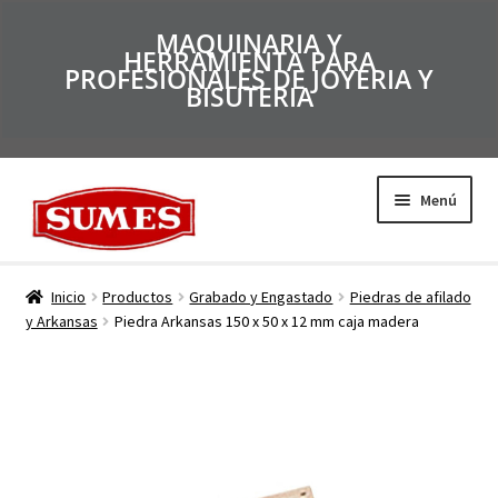
MAQUINARIA Y
HERRAMIENTA PARA
PROFESIONALES DE JOYERIA Y
BISUTERIA
Menú
Productos
Inicio
Productos
Grabado y Engastado
Piedras de afilado
y Arkansas
Piedra Arkansas 150 x 50 x 12 mm caja madera
Inicio
Catálogos
Empresa