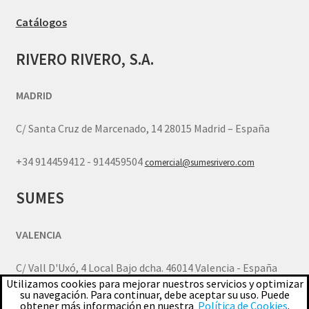
Catálogos
RIVERO RIVERO, S.A.
MADRID
C/ Santa Cruz de Marcenado, 14 28015 Madrid – España
+34 914459412 - 914459504
comercial@sumesrivero.com
SUMES
VALENCIA
C/ Vall D'Uxó, 4 Local Bajo dcha. 46014 Valencia - España
Utilizamos cookies para mejorar nuestros servicios y optimizar
su navegación. Para continuar, debe aceptar su uso. Puede
+34 963770805
comercial.valencia@sumesrivero.com
obtener más información en nuestra
Política de Cookies
.