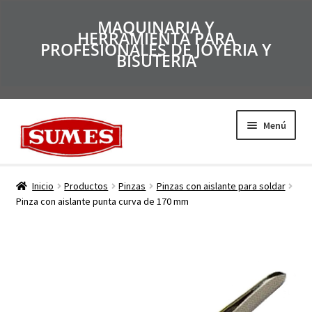
MAQUINARIA Y
HERRAMIENTA PARA
PROFESIONALES DE JOYERIA Y
BISUTERIA
Menú
Productos
Inicio
Productos
Pinzas
Pinzas con aislante para soldar
Pinza con aislante punta curva de 170 mm
Inicio
Catálogos
Empresa