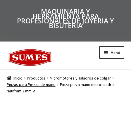
MAQUINARIA Y
HERRAMIENTA PARA
PROFESIONALES DE JOYERIA Y
BISUTERIA
Menú
Productos
Inicio
Productos
Micromotores y Taladros de colgar
Pinzas para Piezas de mano
Pinza pieza mano microtaladro
Naufram 3 mm Ø
Inicio
Catálogos
Empresa