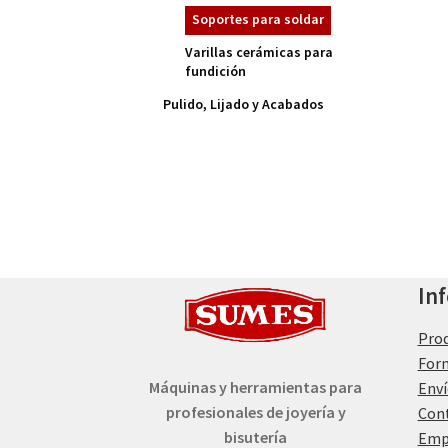
Soportes para soldar
Varillas cerámicas para
fundición
Pulido, Lijado y Acabados
In
Pro
For
Máquinas y herramientas para
Enví
profesionales de joyería y
Con
bisutería
Emp