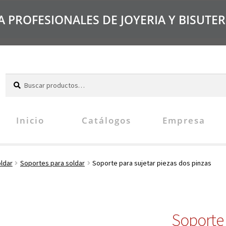
PROFESIONALES DE JOYERIA Y BISUTER
B
u
s
c
Inicio
Catálogos
Empresa
a
r
oldar
Soportes para soldar
Soporte para sujetar piezas dos pinzas
Soporte 